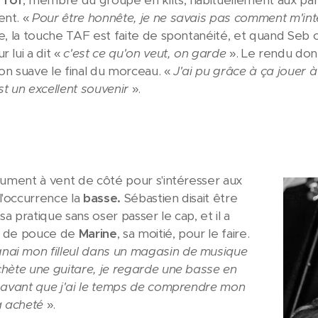
t
Tof
, membre du groupe en kilts, habituellement aux parti
ent. «
Pour être honnête, je ne savais pas comment m'inté
ire, la touche TAF est faite de spontanéité, et quand Seb 
r lui a dit «
c'est ce qu'on veut, on garde
». Le rendu do
çon suave le final du morceau. «
J'ai pu grâce à ça jouer à
st un excellent souvenir
».
strument à vent de côté pour s'intéresser aux
l'occurrence la
basse.
Sébastien disait être
sa pratique sans oser passer le cap, et il a
up de pouce de
Marine
, sa moitié, pour le faire.
ai mon filleul dans un magasin de musique
achète une guitare, je regarde une basse en
et avant que j'ai le temps de comprendre mon
a acheté
».