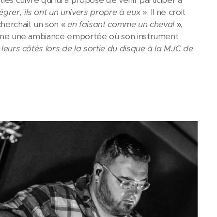
es cuivre qui lui a proposé de venir participer à
grer, ils ont un univers propre à eux
». Il ne croit
cherchait un son «
en faisant comme un cheval
»,
nne une ambiance emportée où son instrument
 leurs côtés lors de la sortie du disque à la MJC de