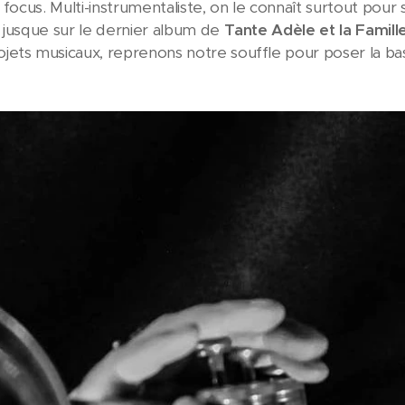
e focus. Multi-instrumentaliste, on le connaît surtout po
jusque sur le dernier album de
Tante Adèle et la Famill
ets musicaux, reprenons notre souffle pour poser la bas