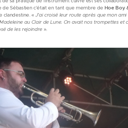
t de sa pratique de l'instrument cuivre est ses collabora
te de Sébastien c'était en tant que membre de
Hoe Boy &
rie clandestine. «
J'ai croisé leur route après que mon ami
 Madeleine au Clair de Lune. On avait nos trompettes et on 
sé de les rejoindre
».