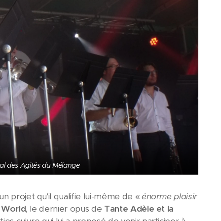
val des Agités du Mélange
n projet qu'il qualifie lui-même de «
énorme plaisir
 World
, le dernier opus de
Tante Adèle et la