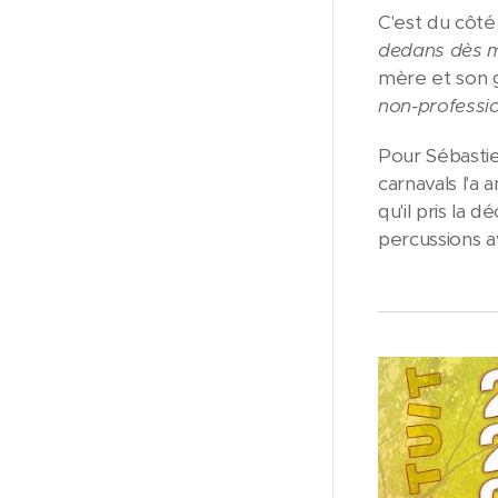
C'est du côté
dedans dès 
mère et son g
non-profession
Pour Sébastie
carnavals l'a 
qu'il pris la d
percussions a