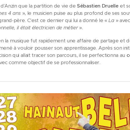
 d'Anzin que la partition de vie de
Sébastien Druelle
et s
mes 4 ans
», le musicien puise au plus profond de ses sou
rand-père. C'est ce dernier qui lui a donné le «
La
» avec
nelle, il était électricien de métier
».
n la musique fut rapidement une affaire de partage et d
amené à vouloir pousser son apprentissage. Après son initi
écision qui allait tracer son parcours, il se perfectionna au
c
vec comme objectif de se professionnaliser.