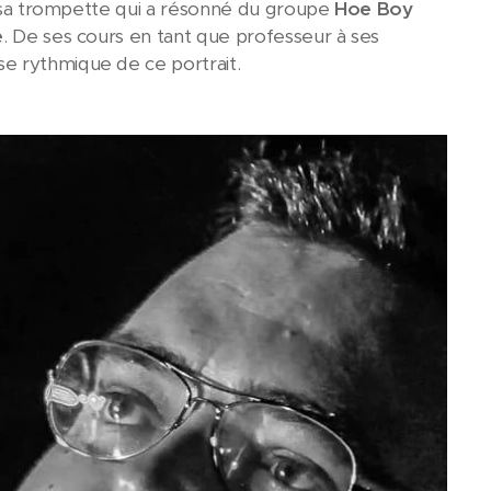
ur sa trompette qui a résonné du groupe
Hoe Boy
e
. De ses cours en tant que professeur à ses
e rythmique de ce portrait.