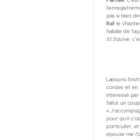
Famille
. C'es
l'enregistrem
pas si bien d
Raf
le chanteu
habille de fa
St Saulve, c'e
Laissons l'in
cordes et en 
intéressé par 
fallut un co
«
J'accompagn
pour qu'il s'
particulier, 
épouse me l'