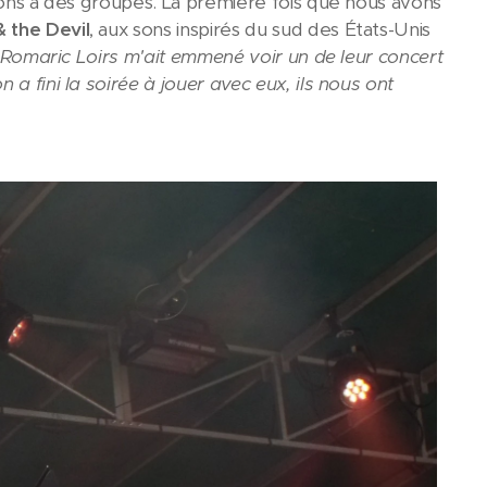
tions à des groupes. La première fois que nous avons
 the Devil
, aux sons inspirés du sud des États-Unis
 Romaric Loirs m'ait emmené voir un de leur concert
a fini la soirée à jouer avec eux, ils nous ont