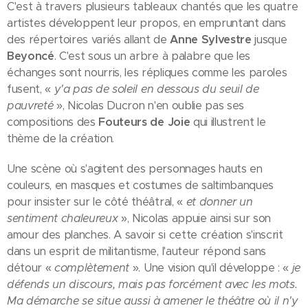
C'est à travers plusieurs tableaux chantés que les quatre
artistes développent leur propos, en empruntant dans
des répertoires variés allant de
Anne Sylvestre
jusque
Beyoncé
. C'est sous un arbre à palabre que les
échanges sont nourris, les répliques comme les paroles
fusent, «
y'a pas de soleil en dessous du seuil de
pauvreté
», Nicolas Ducron n'en oublie pas ses
compositions des
Fouteurs de Joie
qui illustrent le
thème de la création.
Une scène où s'agitent des personnages hauts en
couleurs, en masques et costumes de saltimbanques
pour insister sur le côté théâtral, «
et donner un
sentiment chaleureux
», Nicolas appuie ainsi sur son
amour des planches. A savoir si cette création s'inscrit
dans un esprit de militantisme, l'auteur répond sans
détour «
complètement
». Une vision qu'il développe : «
je
défends un discours, mais pas forcément avec les mots.
Ma démarche se situe aussi à amener le théâtre où il n'y