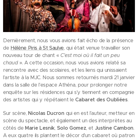
Dernièrement, nous vous avions fait écho de la présence
de
Hélène Piris à St Saulve
, qui était venue travailler son
nouveau tour de chant «
C'est moi où il fait un peu
chaud
». A cette occasion, nous vous avions relaté sa
rencontre avec des scolaires, et les liens qui unissaient
l'artiste à la MJC. Nous sommes retournés mardi 21 janvier
dans la salle de l'espace Athéna, pour prolonger notre
enquête sur les résidences qui s'y tiennent en compagnie
des artistes qui y répétaient le
Cabaret des Oubliées
.
Sur scène,
Nicolas Ducron
qui en est l'auteur, metteur en
scène du spectacle, et également un des interprètes au
côtés de
Marie Lesnik
,
Solo Gomez
, et
Justine Cambon
.
A eux quatre ils plantent le décor d'un cabaret où patron