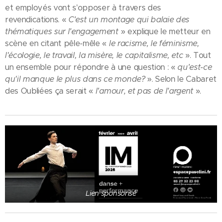
et employés vont s'opposer à travers des
revendications. «
C'est un montage qui balaie des
thématiques sur l'engagement
» explique le metteur en
scène en citant pêle-mêle «
le racisme, le féminisme,
l'écologie, le travail, la misère, le capitalisme, etc
». Tout
un ensemble pour répondre à une question : «
qu'est-ce
qu'il manque le plus dans ce monde?
». Selon le Cabaret
des Oubliées ça serait «
l'amour, et pas de l'argent
».
Lien sponsorisé