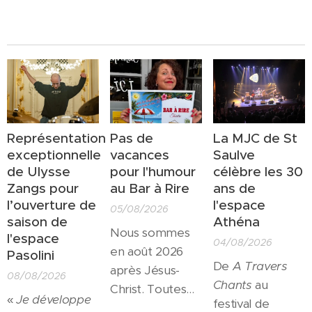
Représentation
Pas de
La MJC de St
exceptionnelle
vacances
Saulve
de Ulysse
pour l'humour
célèbre les 30
Zangs pour
au Bar à Rire
ans de
l’ouverture de
l'espace
05/08/2026
saison de
Athéna
Nous sommes
l'espace
04/08/2026
en août 2026
Pasolini
De
A Travers
après Jésus-
08/08/2026
Chants
au
Christ. Toutes
«
Je développe
festival de
les salles