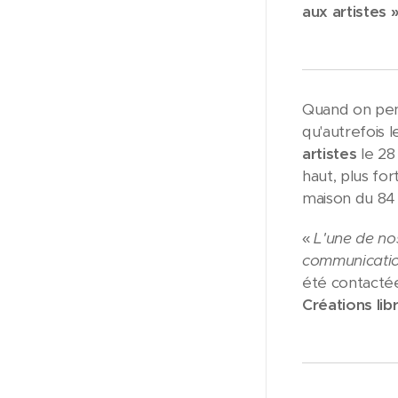
aux artistes »
Quand on pe
qu'autrefois l
artistes
le 28
haut, plus for
maison du 84 
«
L'une de no
communication
été contactée
Créations lib