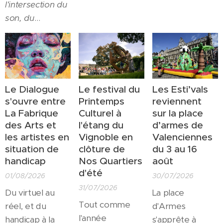
l'intersection du
passant par les
fermées pour
son, du
résidences
l'été... Toutes?
mouvement et
d'artistes et le
Non! Un petit
de l'espace
».
soutien à la
théâtre
C'est ainsi que
création ou
d'irréductibles
Ulysse Zangs
se
l'accès au grand
actrices et
présente sur
public tout
Le Dialogue
Le festival du
Les Esti’vals
acteurs
son site officiel,
s'ouvre entre
Printemps
reviennent
comme aux
résistent encore
une description
La Fabrique
Culturel à
sur la place
scolaires, cela
et toujours à
des Arts et
l'étang du
d’armes de
qui colle aux
fait déjà 3
l'envahisseur
les artistes en
Vignoble en
Valenciennes
pratiques de
décennies que
morose. Si vous
situation de
clôture de
du 3 au 16
l'
espace
l'
espace Athéna
cherchez
handicap
Nos Quartiers
août
Pasolini
. C'est
est devenu un
encore la potion
d'été
01/08/2026
30/07/2026
donc un artiste
moteur de la vie
magique qui
31/07/2026
entièrement «
Du virtuel au
La place
culturelle
fera fonctionner
Tout comme
Paso » qui
réel, et du
d'Armes
valenciennoise.
vos zigomatix ,
l'année
ouvrira la saison
handicap à la
s'apprête à
Ce trentième