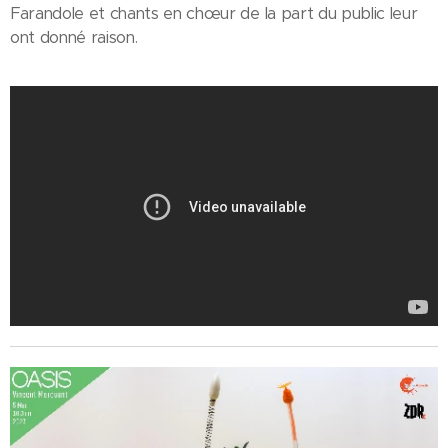
Farandole et chants en chœur de la part du public leur
ont donné raison.