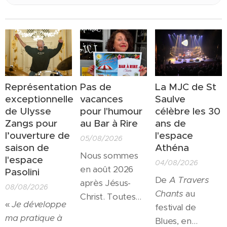
Représentation
Pas de
La MJC de St
exceptionnelle
vacances
Saulve
de Ulysse
pour l'humour
célèbre les 30
Zangs pour
au Bar à Rire
ans de
l’ouverture de
l'espace
05/08/2026
saison de
Athéna
Nous sommes
l'espace
04/08/2026
en août 2026
Pasolini
De
A Travers
après Jésus-
08/08/2026
Chants
au
Christ. Toutes
«
Je développe
festival de
les salles
ma pratique à
Blues, en
culturelles sont