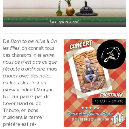
Lien sponsorisé
De
Born to be Alive
à
Oh
les filles
, on connaît tous
ces chansons, «
et entre
nous ce n'est pas ce que
j'écoute d'ordinaire, mais
à jouer avec des notes
rock ou ska c'est un
plaisir
», admet Morgan.
Ne leur parlez pas de
Cover Band ou de
Tribute, en bons
musiciens le terme
préféré est ré-