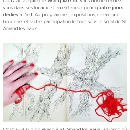
Du 17 au 20 juillet, le
Wacq Artribu
vous donne rendez-
vous dans ses locaux et en extérieur pour
quatre jours
dédiés à l'art
. Au programme : expositions, céramique,
broderie, et votre participation le tout sous le soleil de St
Amand les eaux.
C'est au 4 rue de Wacq à St Amand les
eaux,
adresse où