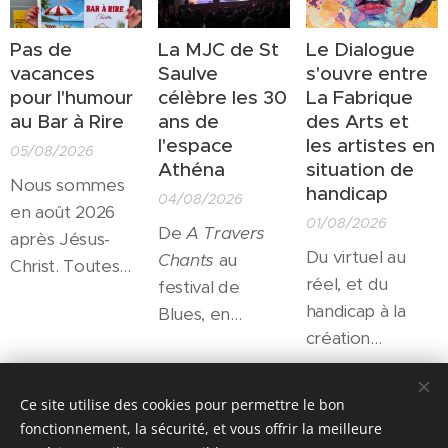
Pas de
La MJC de St
Le Dialogue
vacances
Saulve
s'ouvre entre
pour l'humour
célèbre les 30
La Fabrique
au Bar à Rire
ans de
des Arts et
l'espace
les artistes en
05/08/2026
Athéna
situation de
Nous sommes
handicap
04/08/2026
en août 2026
01/08/2026
De
A Travers
après Jésus-
Du virtuel au
Chants
au
Christ. Toutes
réel, et du
festival de
les salles
handicap à la
Blues, en
culturelles sont
création
passant par les
fermées pour
artistique, autant
résidences
l'été... Toutes?
de passerelles
d'artistes et le
Share
Non! Un petit
Ce site utilise des cookies pour permettre le bon
qui trouveront
soutien à la
théâtre
fonctionnement, la sécurité, et vous offrir la meilleure
leur expression