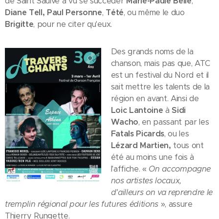
de Saint Saulve a vu se succéder
Marie-Paule Belle
,
Diane Tell,
Paul Personne
,
Tété
, ou même le duo
Brigitte
, pour ne citer qu'eux.
Des grands noms de la
chanson, mais pas que, ATC
est un festival du Nord et il
sait mettre les talents de la
région en avant. Ainsi de
Loic Lantoine
à
Sidi
Wacho
, en passant par les
Fatals Picards
, ou les
Lézard Martien,
tous ont
été au moins une fois à
l'affiche. «
On accompagne
nos artistes locaux,
d'ailleurs on va reprendre le
tremplin régional pour les futures éditions
», assure
Thierry Rungette.