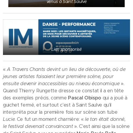
venus à Saint Saulve
Lien sponsorisé
«
A Travers Chants devint un lieu de découverte, où de
jeunes artistes faisaient leur première scène, pour
ensuite devenir inaccessibles au niveau économique
».
Quand Thierry Rungette dresse ce constat il a en tête
des exemples précis, comme
Pascal Obispo
qui a joué à
guichet fermé, et surtout c'est à Saint Saulve qu'il
interpréta pour la première fois sur scène son tube
Lucie
. Ce fut un moment charnière: «
le ton était donné,
le festival devenait convaincant
». C'est ainsi que la scène