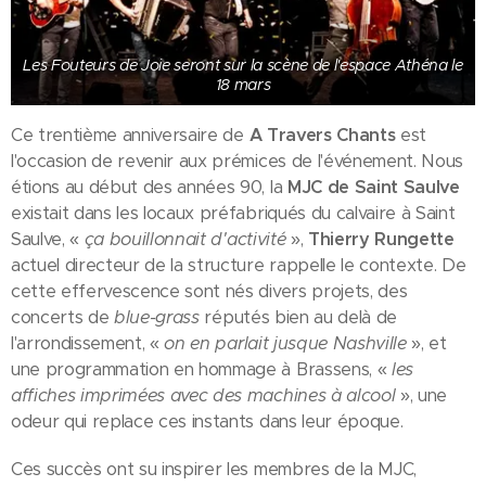
Les Fouteurs de Joie seront sur la scène de l'espace Athéna le
18 mars
Ce trentième anniversaire de
A Travers Chants
est
l'occasion de revenir aux prémices de l'événement. Nous
étions au début des années 90, la
MJC de Saint Saulve
existait dans les locaux préfabriqués du calvaire à Saint
Saulve, «
ça bouillonnait d'activité
»,
Thierry Rungette
actuel directeur de la structure rappelle le contexte. De
cette effervescence sont nés divers projets, des
concerts de
blue-grass
réputés bien au delà de
l'arrondissement, «
on en parlait jusque Nashville
», et
une programmation en hommage à Brassens, «
les
affiches imprimées avec des machines à alcool
», une
odeur qui replace ces instants dans leur époque.
Ces succès ont su inspirer les membres de la MJC,