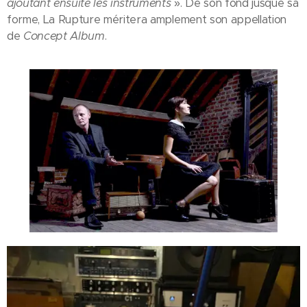
ajoutant ensuite les instruments
». De son fond jusque sa
forme, La Rupture méritera amplement son appellation
de
Concept Album
.