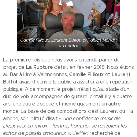
Camille Fillioux, Laurent Bultot, et Fabien Ménart
au centre
La première fois que nous avons entendu parler du
projet de
La Rupture
c'était en février 2018. Nous étions
au Bar à Lire à Valenciennes,
Camille Fillioux
et
Laurent
Bultot
avaient convié le public à assister à une répétition
publique. A ce moment le projet n'était qu'au stade d'un
duo de voix accompagnés de guitare, c'était il y a quatre
ans, une autre époque et même quasiment un autre
monde. La base de ces compositions c'est Laurent qu'il l'a
amené, son intitulé disait «
une confidence musicale.
Deux voix en miroir - femme, homme- se renvoient les
échos de passés amoureux
». L'effet recherché de