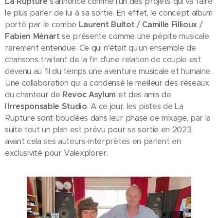
La Rupture
s'annonce comme l'un des projets qui va faire
le plus parler de lui à sa sortie. En effet, le concept album
porté par le combo
Laurent Bultot
/
Camille Fillioux
/
Fabien Ménart
se présente comme une pépite musicale
rarement entendue. Ce qui n'était qu'un ensemble de
chansons traitant de la fin d'une relation de couple est
devenu au fil du temps une aventure musicale et humaine.
Une collaboration qui a condensé le meilleur des réseaux
du chanteur de
Revoc Asylum
et des amis de
l'
Irresponsable Studio
. A ce jour, les pistes de La
Rupture sont bouclées dans leur phase de mixage, par la
suite tout un plan est prévu pour sa sortie en 2023,
avant cela ses auteurs-interprètes en parlent en
exclusivité pour Valexplorer.