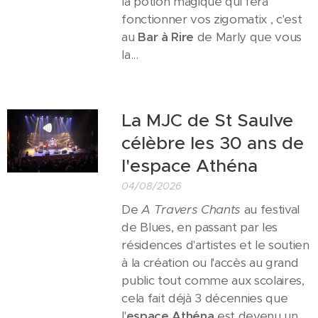
la potion magique qui fera
fonctionner vos zigomatix , c'est
au
Bar à Rire
de Marly que vous
la...
La MJC de St Saulve
célèbre les 30 ans de
l'espace Athéna
04/08/2026
De
A Travers Chants
au festival
de Blues, en passant par les
résidences d'artistes et le soutien
à la création ou l'accès au grand
public tout comme aux scolaires,
cela fait déjà 3 décennies que
l'
espace Athéna
est devenu un