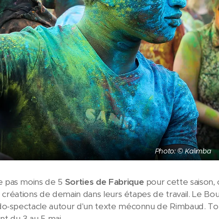
Photo: © Kalimba
 pas moins de 5
Sorties de Fabrique
pour cette saison,
es créations de demain dans leurs étapes de travail. Le B
o-spectacle autour d'un texte méconnu de Rimbaud. Tout 
nt du 3 au 5 mai.