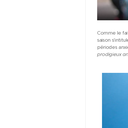
Comme le fait
saison s'intitul
périodes anx
prodigieux an