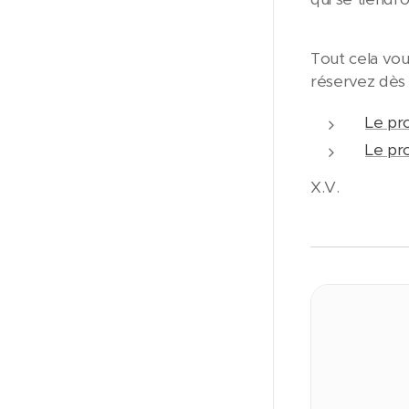
Tout cela vou
réservez dès a
Le pr
Le pro
X.V.