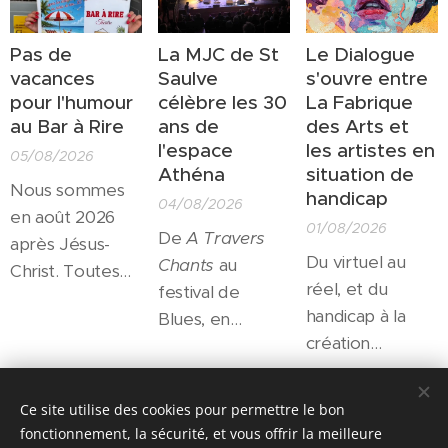
Pas de
La MJC de St
Le Dialogue
vacances
Saulve
s'ouvre entre
pour l'humour
célèbre les 30
La Fabrique
au Bar à Rire
ans de
des Arts et
l'espace
les artistes en
05/08/2026
Athéna
situation de
Nous sommes
handicap
04/08/2026
en août 2026
01/08/2026
De
A Travers
après Jésus-
Du virtuel au
Chants
au
Christ. Toutes
réel, et du
festival de
les salles
handicap à la
Blues, en
culturelles sont
création
passant par les
fermées pour
artistique, autant
résidences
l'été... Toutes?
de passerelles
d'artistes et le
Share
Non! Un petit
Ce site utilise des cookies pour permettre le bon
qui trouveront
soutien à la
théâtre
fonctionnement, la sécurité, et vous offrir la meilleure