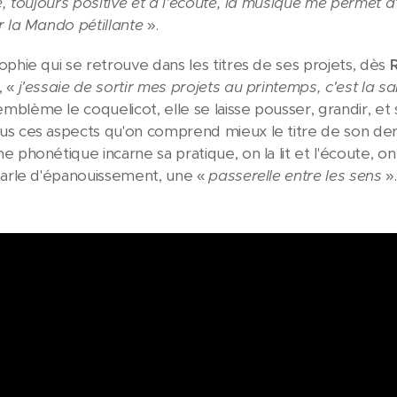
e, toujours positive et à l'écoute, la musique me permet d'e
r la Mando pétillante
».
ophie qui se retrouve dans les titres de ses projets, dès
 «
j'essaie de sortir mes projets au printemps, c'est la s
blème le coquelicot, elle se laisse pousser, grandir, et
s ces aspects qu'on comprend mieux le titre de son dern
 phonétique incarne sa pratique, on la lit et l'écoute, on
parle d'épanouissement, une «
passerelle entre les sens
».