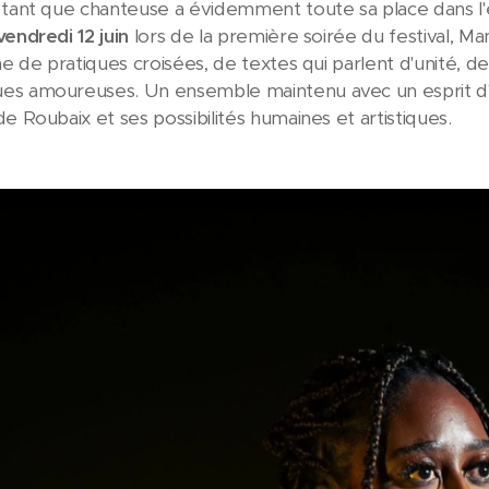
 tant que chanteuse a évidemment toute sa place dans l'é
vendredi 12 juin
lors de la première soirée du festival, 
che de pratiques croisées, de textes qui parlent d'unité, 
s amoureuses. Un ensemble maintenu avec un esprit d'é
de Roubaix et ses possibilités humaines et artistiques.