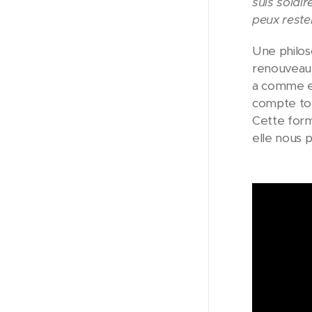
suis solair
peux reste
Une philos
renouveau,
a comme em
compte tou
Cette forme
elle nous 