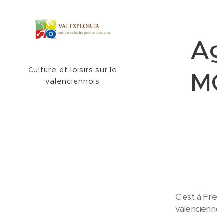
Ag
Culture et loisirs sur le
MC
valenciennois
C'est à Fre
valencienno