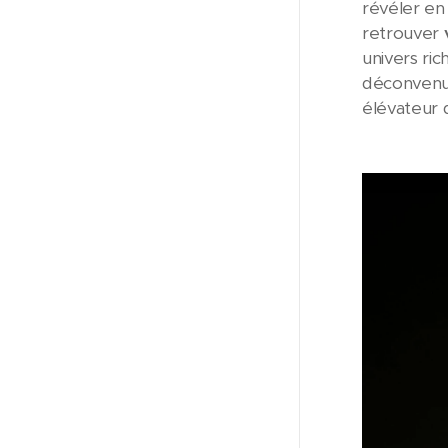
révéler en
retrouver
univers ri
déconvenue
élévateur 