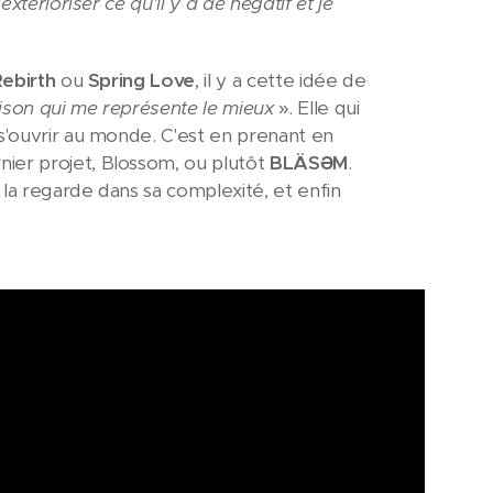
xtérioriser ce qu'il y a de négatif et je
Rebirth
ou
Spring Love
, il y a cette idée de
aison qui me représente le mieux
». Elle qui
 s'ouvrir au monde. C'est en prenant en
ier projet, Blossom, ou plutôt
BLÄSƏM
.
 la regarde dans sa complexité, et enfin