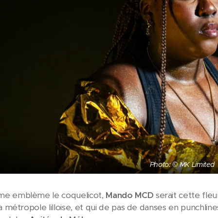
Photo: © MK Limited
e emblème le coquelicot,
Mando MCD
serait cette fle
a métropole lilloise, et qui de pas de danses en punchline