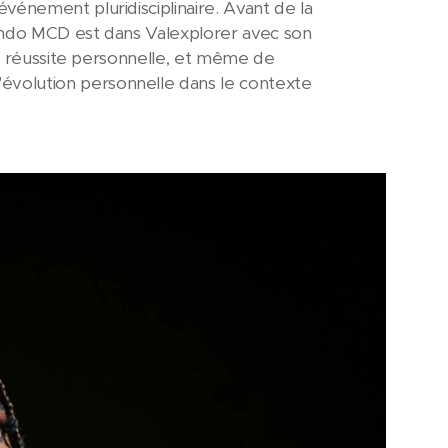
vénement pluridisciplinaire. Avant de la
Mando MCD est dans Valexplorer avec son
de réussite personnelle, et même de
volution personnelle dans le contexte