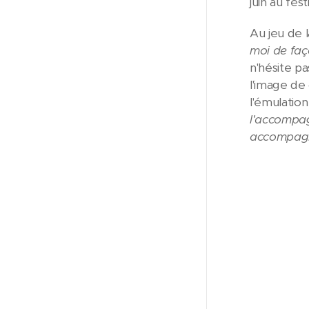
juin au fes
Au jeu de 
moi de faç
n'hésite pa
l'image de
l'émulation
l'accompagn
accompagné