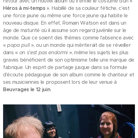
retour avec un nouvel album où il enfile le costume d'un «
Héros à mi-temps
». Habillé de sa couleur fétiche, c'est
une force jaune ou même une force jeune qui habite le
nouveau disque. En effet, Romain Watson est dans un
âge de maturité où il assume son regard juvénile sur le
monde. Que ce soient des thèmes comme l'absence avec
«
papa pull
», ou un monde qui mériterait de se réveiller
dans «
on s'est pas endormi
», même les sujets les plus
graves bénéficient de son optimisme telle une marque de
fabrique. Un esprit de partage jusque dans sa formule
d'écoute pédagogue de son album comme le chanteur et
ses musiciennes le proposent lors de leur venue à
Beuvrages le 12 juin
.