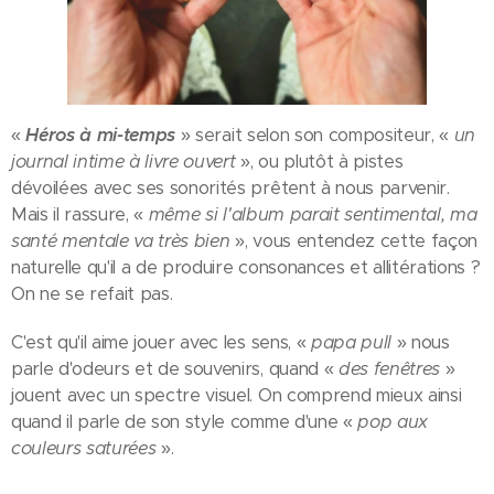
«
Héros à mi-temps
» serait selon son compositeur, «
un
journal intime à livre ouvert
», ou plutôt à pistes
dévoilées avec ses sonorités prêtent à nous parvenir.
Mais il rassure, «
même si l'album parait sentimental, ma
santé mentale va très bien
», vous entendez cette façon
naturelle qu'il a de produire consonances et allitérations ?
On ne se refait pas.
C'est qu'il aime jouer avec les sens, «
papa pull
» nous
parle d'odeurs et de souvenirs, quand «
des fenêtres
»
jouent avec un spectre visuel. On comprend mieux ainsi
quand il parle de son style comme d'une «
pop aux
couleurs saturées
».