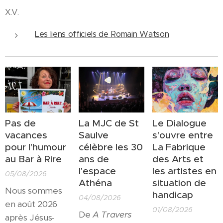
X.V.
Les liens officiels de Romain Watson
Pas de
La MJC de St
Le Dialogue
vacances
Saulve
s'ouvre entre
pour l'humour
célèbre les 30
La Fabrique
au Bar à Rire
ans de
des Arts et
l'espace
les artistes en
05/08/2026
Athéna
situation de
Nous sommes
handicap
04/08/2026
en août 2026
01/08/2026
De
A Travers
après Jésus-