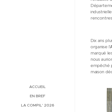
Département
industriell
rencontres,
Dix ans plu
organise l'
marqué les 
nous aurion
empêché pa
maison dédi
ACCUEIL
EN BREF
LA COMPIL' 2026