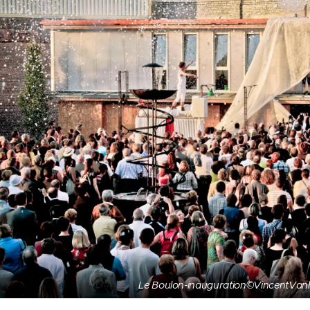
Le Boulon-inauguration©VincentVanh