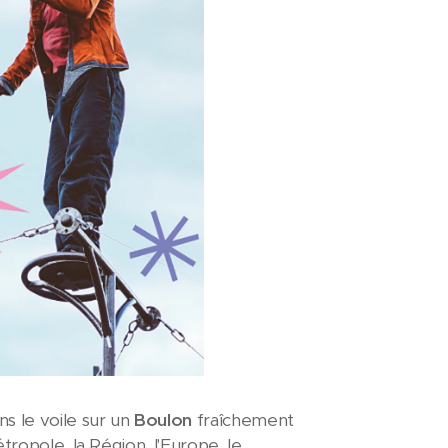
ons le voile sur un
Boulon
fraîchement
tropole, la Région, l'Europe, le