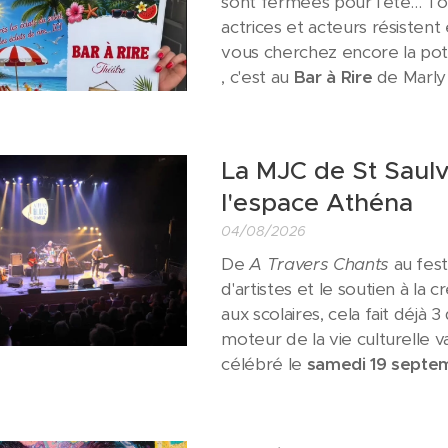
sont fermées pour l'été... To
actrices et acteurs résistent
vous cherchez encore la pot
, c'est au
Bar à Rire
de Marly 
La MJC de St Saulv
l'espace Athéna
04/08/2026
De
A Travers Chants
au fest
d'artistes et le soutien à la
aux scolaires, cela fait déjà 
moteur de la vie culturelle 
célébré le
samedi 19 sept