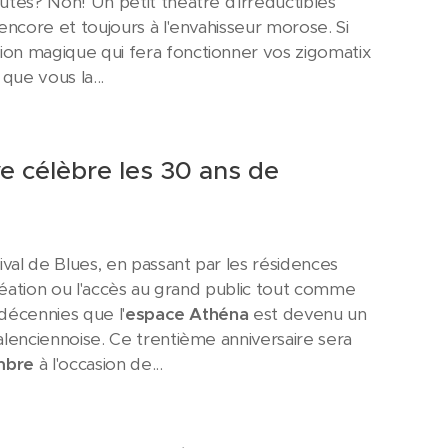
utes? Non! Un petit théâtre d'irréductibles
 encore et toujours à l'envahisseur morose. Si
ion magique qui fera fonctionner vos zigomatix
que vous la...
e célèbre les 30 ans de
ival de Blues, en passant par les résidences
 création ou l'accès au grand public tout comme
3 décennies que l'
espace Athéna
est devenu un
valenciennoise. Ce trentième anniversaire sera
embre
à l'occasion de...