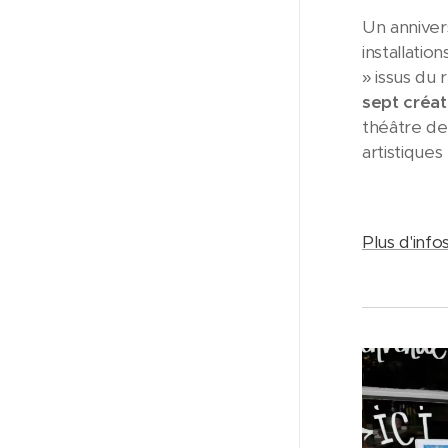
Un annivers
installati
» issus du 
sept créat
théâtre de
artistiques
Plus d'info