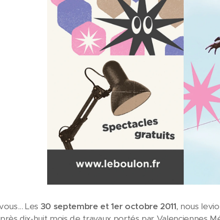
ous... Les
30 septembre et 1er octobre 2011
, nous levi
après dix-huit mois de travaux portés par Valenciennes Mé