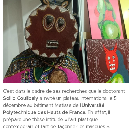
C'est dans le cadre de ses recherches que le doctorant
Soilio Coulibaly
a invité un plateau international le 5
décembre au bâtiment Matisse de l'
Université
Polytechnique des Hauts de France
. En effet, il
prépare une thèse intitulée « l'art plastique
contemporain et l'art de façonner les masques ».