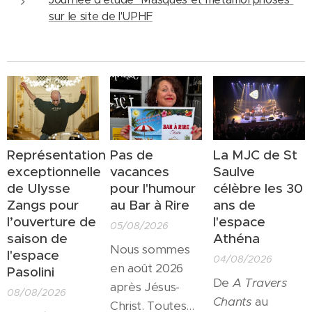
sur le site de l'UPHF
Représentation
Pas de
La MJC de St
exceptionnelle
vacances
Saulve
de Ulysse
pour l'humour
célèbre les 30
Zangs pour
au Bar à Rire
ans de
l’ouverture de
l'espace
05/08/2026
saison de
Athéna
Nous sommes
l'espace
04/08/2026
en août 2026
Pasolini
De
A Travers
après Jésus-
08/08/2026
Chants
au
Christ. Toutes