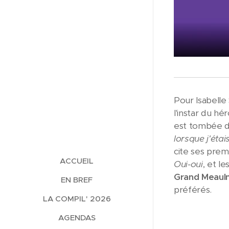
Pour Isabelle 
l'instar du hé
est tombée da
lorsque j'étai
cite ses pre
ACCUEIL
Oui-oui
, et l
Grand Meaul
EN BREF
préférés.
LA COMPIL' 2026
AGENDAS