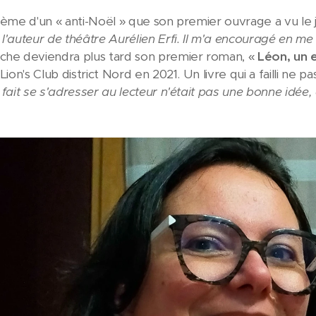
thème d'un « anti-Noël » que son premier ouvrage a vu le 
l'auteur de théâtre Aurélien Erfi. Il m'a encouragé en me 
che deviendra plus tard son premier roman, «
Léon, un 
Lion's Club district Nord en 2021. Un livre qui a failli ne pas
 fait se s'adresser au lecteur n'était pas une bonne idée, e