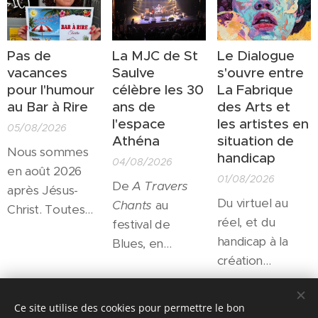
Pas de
La MJC de St
Le Dialogue
vacances
Saulve
s'ouvre entre
pour l'humour
célèbre les 30
La Fabrique
au Bar à Rire
ans de
des Arts et
l'espace
les artistes en
05/08/2026
Athéna
situation de
Nous sommes
handicap
04/08/2026
en août 2026
01/08/2026
De
A Travers
après Jésus-
Du virtuel au
Chants
au
Christ. Toutes
réel, et du
festival de
les salles
handicap à la
Blues, en
culturelles sont
création
passant par les
fermées pour
artistique, autant
résidences
l'été... Toutes?
de passerelles
d'artistes et le
Share
Non! Un petit
Ce site utilise des cookies pour permettre le bon