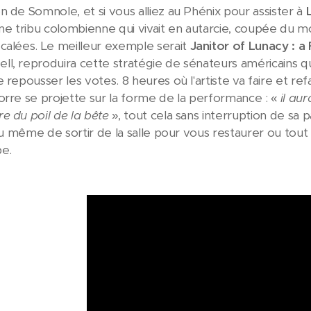
n de Somnole, et si vous alliez au Phénix pour assister à
une tribu colombienne qui vivait en autarcie, coupée du m
calées. Le meilleur exemple serait
Janitor of Lunacy : a 
l, reproduira cette stratégie de sénateurs américains q
e repousser les votes. 8 heures où l'artiste va faire et 
orre se projette sur la forme de la performance : «
il au
e du poil de la bête
», tout cela sans interruption de sa 
 ou même de sortir de la salle pour vous restaurer ou tout a
be.