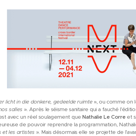
er licht in die donkere, gedeelde ruimte
», ou comme on le
nos salles
». Après le séisme sanitaire qui a fauché l'éd
'est avec un réel soulagement que
Nathalie Le Corre
et s
eureuse de pouvoir reprendre la programmation, Nathal
 et les artistes
». Mais désormais elle se projette de l'av