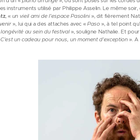
ion d'un «
piano arrangé
», où sont posés sur les cordes d
es instruments utilisé par Philippe Asselin. Le même soir
tz
, «
un vieil ami de l'espace Pasolini
», dit fièrement Nat
venir
», lui qui a des attaches avec «
Paso
», à tel point qu
 longévité au sein du festival
», souligne Nathalie. Et pou
C'est un cadeau pour nous, un moment d'exception
». A