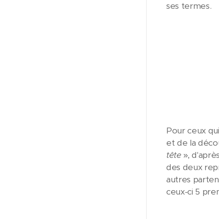
ses termes.
Pour ceux qui
et de la déco
tête
», d'après
des deux repr
autres partena
ceux-ci 5 pre