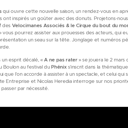
s
qui ouvre cette nouvelle saison, un rendez-vous en aprè
ns ont inspirés un goûter avec des donuts. Projetons-nous
f
des
Velocimanes Associés & le Cirque du bout du m
 vous pourrez assister aux prouesses des acteurs, qui eu
présentation un seau sur la tête. Jonglage et numéros péri
urde.
 un esprit décalé, «
A ne pas rater
» se jouera le 2 mars
u Boulon au festival du
Phénix
s'inscrit dans la thématiqu
i que l'on accorde à assister à un spectacle, et celui qui
te Entreprise et Nicolas Heredia interroge sur nos priorit
e passer par nécessité.