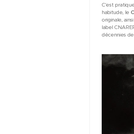
C'est pratiq
habitude, le
C
originale, ain
label CNAREP,
décennies de l