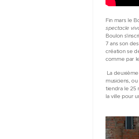
Fin mars le B
spectacle viv
Boulon s'insc
7 ans son descr
création se d
comme par le
La deuxième 
musiciens, ou 
tiendra le 25
la ville pour