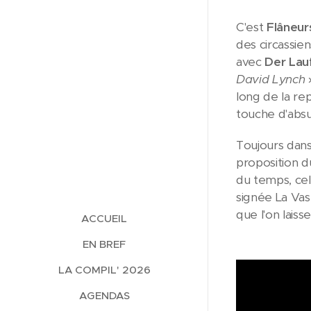
C'est
Flâneur
des circassie
avec
Der Lau
David Lynch
»
long de la re
touche d'abs
Toujours dans
proposition d
du temps, celu
signée La Vas
que l'on laiss
ACCUEIL
EN BREF
LA COMPIL' 2026
AGENDAS