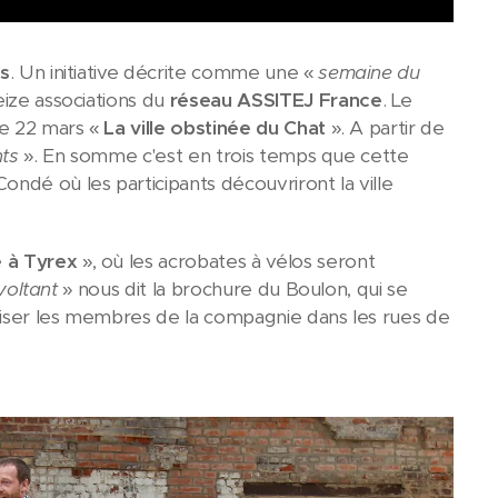
ts
. Un initiative décrite comme une «
semaine du
eize associations du
réseau ASSITEJ France
. Le
le 22 mars «
La ville obstinée du Chat
». A partir de
nts
». En somme c'est en trois temps que cette
ndé où les participants découvriront la ville
 à Tyrex
», où les acrobates à vélos seront
evoltant
» nous dit la brochure du Boulon, qui se
roiser les membres de la compagnie dans les rues de