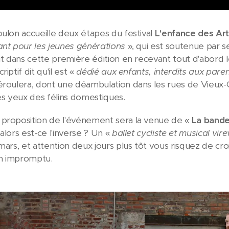
oulon accueille deux étapes du festival
L'enfance des Ar
ant pour les jeunes générations
», qui est soutenue par s
rit dans cette première édition en recevant tout d'abord 
iptif dit qu'il est «
dédié aux enfants, interdits aux pare
éroulera, dont une déambulation dans les rues de Vieux-Co
s yeux des félins domestiques.
proposition de l'événement sera la venue de «
La bande
alors est-ce l'inverse ? Un «
ballet cycliste et musical vir
 mars, et attention deux jours plus tôt vous risquez de c
 un impromptu.