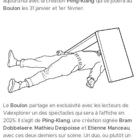
aujourd'hui avec la création
Pling-Klang
qui se jouera au
Boulon
les 31 janvier et 1er février.
Le
Boulon
partage en exclusivité avec les lecteurs de
Valexplorer un des spectacles qui sera à l'affiche en
2025. Il s'agit de
Pling-Klang
, une création signée
Bram
Dobbelaere
,
Mathieu Despoisse
et
Etienne Manceau
,
avec ces deux derniers sur scène. Un duo, ou plutôt un