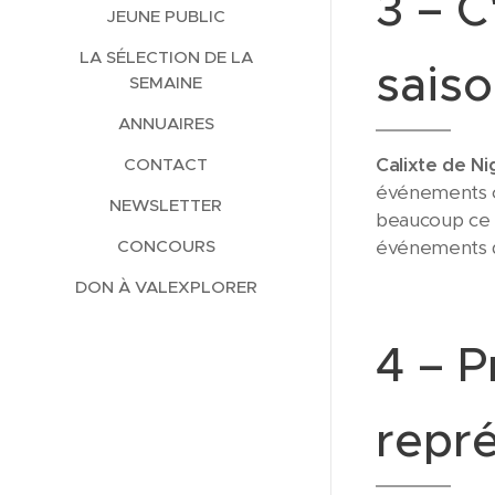
3 – C
JEUNE PUBLIC
LA SÉLECTION DE LA
sais
SEMAINE
ANNUAIRES
Calixte de N
CONTACT
événements cu
NEWSLETTER
beaucoup ce 
CONCOURS
événements du
DON À VALEXPLORER
4 – 
repr