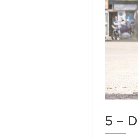
5 – D