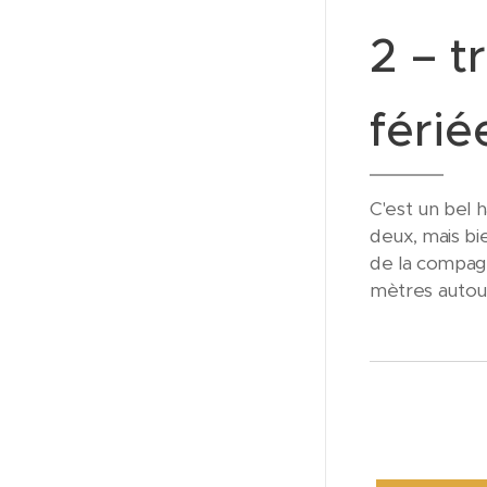
2 – t
féri
C'est un bel h
deux, mais bi
de la compagn
mètres autour