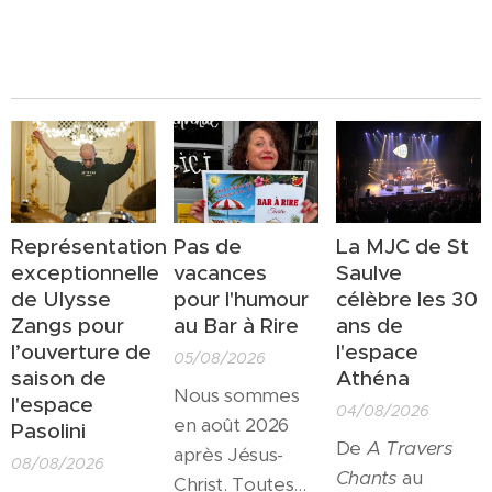
Représentation
Pas de
La MJC de St
exceptionnelle
vacances
Saulve
de Ulysse
pour l'humour
célèbre les 30
Zangs pour
au Bar à Rire
ans de
l’ouverture de
l'espace
05/08/2026
saison de
Athéna
Nous sommes
l'espace
04/08/2026
en août 2026
Pasolini
De
A Travers
après Jésus-
08/08/2026
Chants
au
Christ. Toutes