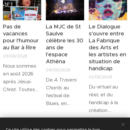
Pas de
La MJC de St
Le Dialogue
vacances
Saulve
s'ouvre entre
pour l'humour
célèbre les 30
La Fabrique
au Bar à Rire
ans de
des Arts et
l'espace
les artistes en
05/08/2026
Athéna
situation de
Nous sommes
handicap
04/08/2026
en août 2026
01/08/2026
De
A Travers
après Jésus-
Du virtuel au
Chants
au
Christ. Toutes
réel, et du
festival de
les salles
handicap à la
Blues, en
culturelles sont
création
passant par les
fermées pour
artistique, autant
résidences
l'été... Toutes?
de passerelles
d'artistes et le
Share
Non! Un petit
Ce site utilise des cookies pour permettre le bon