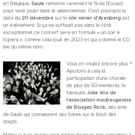
en Belgique,
Saule
remonte rarement le fil de l'Escaut
pour venir jouer dans le valenciennois. C'est pourquoi la
date du
20 décembre
sur le
site minier d'Arenberg
est
un événement. Si ça ne suffisait pas dans le côté
exceptionnel, ce concert sera en formule « un soir à
l'opéra », comme celui joué en 2023 et qui a donné le CD
live du même nom.
Vous en voulez encore plus ?
Ajoutons à cela la
participation d'une chorale
de plus de 50 membres, la
fameuse
Juke Vox de
l'association maubeugeoise
de Bougez Rock,
des amis
de Saule qui connaissent ses tubes sur le bout des
doigts.
Même si à ce niveau vous n'êtes toujours pas convaincu, il