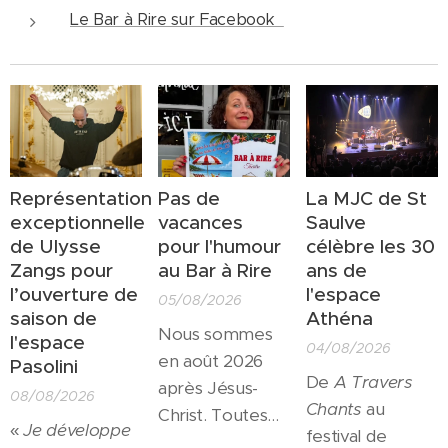
Le Bar à Rire sur Facebook
Représentation
Pas de
La MJC de St
exceptionnelle
vacances
Saulve
de Ulysse
pour l'humour
célèbre les 30
Zangs pour
au Bar à Rire
ans de
l’ouverture de
l'espace
05/08/2026
saison de
Athéna
Nous sommes
l'espace
04/08/2026
en août 2026
Pasolini
De
A Travers
après Jésus-
08/08/2026
Chants
au
Christ. Toutes
«
Je développe
festival de
les salles