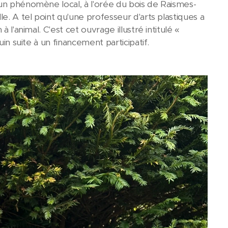
 un phénomène local, à l'orée du bois de Raismes-
e. A tel point qu'une professeur d'arts plastiques a
 l'animal. C'est cet ouvrage illustré intitulé «
uin suite à un financement participatif.