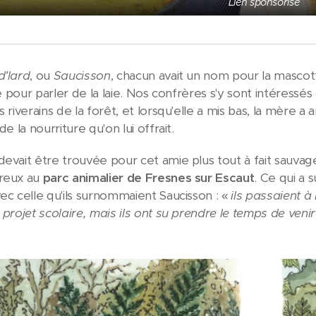
Lien sponsorisé
d'lard
, ou
Saucisson
, chacun avait un nom pour la mascot
isé pour parler de la laie. Nos confrères s'y sont intéressé
s riverains de la forêt, et lorsqu'elle a mis bas, la mère 
de la nourriture qu'on lui offrait.
evait être trouvée pour cet amie plus tout à fait sauvage, 
ureux au
parc animalier de Fresnes sur Escaut
. Ce qui a 
vec celle qu'ils surnommaient Saucisson : «
ils passaient à
 projet scolaire, mais ils ont su prendre le temps de veni