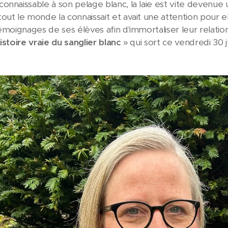
onnaissable à son pelage blanc, la laie est vite devenue
out le monde la connaissait et avait une attention pour ell
émoignages de ses élèves afin d'immortaliser leur relation à
histoire vraie du sanglier blanc
» qui sort ce vendredi 30 j