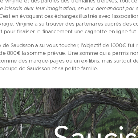
e Virginie et des paroles des trentaines d'élèves, tout ce
e laissais aller leur imagination, en leur demandant par e
C'est en évoquant ces échanges illustrés avec l'associati
uvrage. Virginie a su trouver des partenaires auprès de
t pour finaliser le financement une cagnotte en ligne fut
oire de Saucisson a su vous toucher, l'objectif de 1000€ f
de 800€ la somme prévue. Une somme qui a permis non 
omme des marque-pages ou un ex-libris, mais surtout de 
'occupe de Saucisson et sa petite famille.