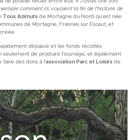
la ne pouvait rester entre eux. «
J'avais une très
xemple comment ils voyaient la fin de l'histoire de
on
Tous Azimuts
de Mortagne du Nord qu'est née
s communes de Mortagne, Fresnes sur Escaut, et
 créée.
ut rapidement dépassé et les fonds récoltés
seulement de produire l'ouvrage, et également
faire des dons à l'
association Parc et Loisirs
de