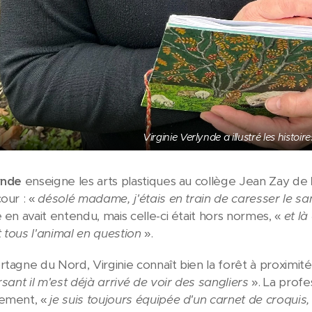
Virginie Verlynde a illustré les histoi
ynde
enseigne les arts plastiques au collège Jean Zay de
cour : «
désolé madame, j'étais en train de caresser le sa
 en avait entendu, mais celle-ci était hors normes, «
et là
 tous l'animal en question
».
tagne du Nord, Virginie connaît bien la forêt à proximité, 
rsant il m'est déjà arrivé de voir des sangliers
». La profe
lement, «
je suis toujours équipée d'un carnet de croquis,