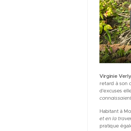
Virginie Verl
retard à son 
d'excuses elle
connaissaient
Habitant à Mor
et en la trave
pratique éga