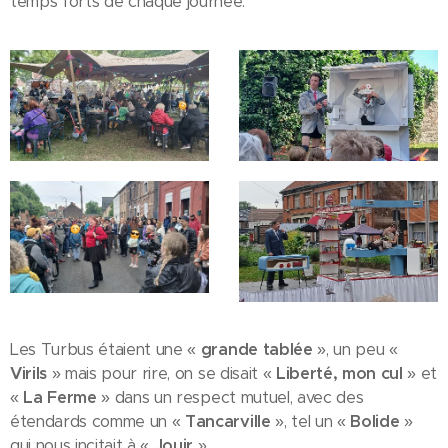
temps forts de chaque journée.
Les Turbus étaient une «
grande tablée
», un peu «
Virils
» mais pour rire, on se disait «
Liberté, mon cul
» et
«
La Ferme
» dans un respect mutuel, avec des
étendards comme un «
Tancarville
», tel un «
Bolide
»
qui nous incitait à «
Jouir
».