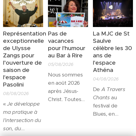
Représentation
Pas de
La MJC de St
exceptionnelle
vacances
Saulve
de Ulysse
pour l'humour
célèbre les 30
Zangs pour
au Bar à Rire
ans de
l’ouverture de
l'espace
05/08/2026
saison de
Athéna
Nous sommes
l'espace
04/08/2026
en août 2026
Pasolini
De
A Travers
après Jésus-
08/08/2026
Chants
au
Christ. Toutes
«
Je développe
festival de
les salles
ma pratique à
Blues, en
culturelles sont
l'intersection du
passant par les
fermées pour
son, du
résidences
l'été... Toutes?