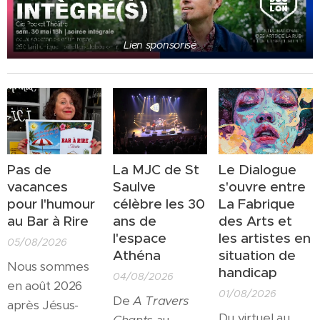
Lien sponsorisé
Pas de
La MJC de St
Le Dialogue
vacances
Saulve
s'ouvre entre
pour l'humour
célèbre les 30
La Fabrique
au Bar à Rire
ans de
des Arts et
l'espace
les artistes en
05/08/2026
Athéna
situation de
Nous sommes
handicap
04/08/2026
en août 2026
01/08/2026
De
A Travers
après Jésus-
Du virtuel au
Chants
au