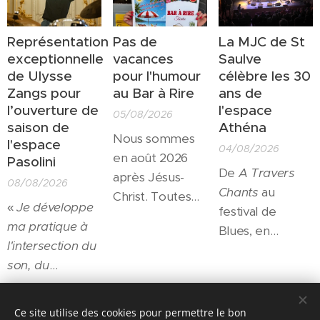
Représentation
Pas de
La MJC de St
exceptionnelle
vacances
Saulve
de Ulysse
pour l'humour
célèbre les 30
Zangs pour
au Bar à Rire
ans de
l’ouverture de
l'espace
05/08/2026
saison de
Athéna
Nous sommes
l'espace
04/08/2026
en août 2026
Pasolini
De
A Travers
après Jésus-
08/08/2026
Chants
au
Christ. Toutes
«
Je développe
festival de
les salles
ma pratique à
Blues, en
culturelles sont
l'intersection du
passant par les
fermées pour
son, du
résidences
l'été... Toutes?
mouvement et
d'artistes et le
Non! Un petit
de l'espace
».
soutien à la
Share
théâtre
Ce site utilise des cookies pour permettre le bon