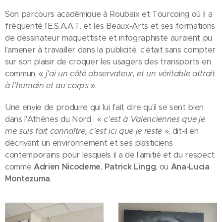
Son parcours académique à Roubaix et Tourcoing où il a
fréquenté l'E.S.A.A.T. et les Beaux-Arts et ses formations
de dessinateur maquettiste et infographiste auraient pu
l'amener à travailler dans la publicité, c'était sans compter
sur son plaisir de croquer les usagers des transports en
commun, «
j'ai un côté observateur, et un véritable attrait
à l'humain et au corps
».
Une envie de produire qui lui fait dire qu'il se sent bien
dans l'Athènes du Nord : «
c'est à Valenciennes que je
me suis fait connaître, c'est ici que je reste
», dit-il en
décrivant un environnement et ses plasticiens
contemporains pour lesquels il a de l'amitié et du respect
comme
Adrien Nicodeme
,
Patrick Lingg
, ou
Ana-Lucia
Montezuma
.