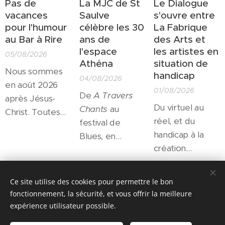
Pas de
La MJC de St
Le Dialogue
vacances
Saulve
s'ouvre entre
pour l'humour
célèbre les 30
La Fabrique
au Bar à Rire
ans de
des Arts et
l'espace
les artistes en
05/08/2026
Athéna
situation de
Nous sommes
handicap
04/08/2026
en août 2026
01/08/2026
De
A Travers
après Jésus-
Du virtuel au
Chants
au
Christ. Toutes
réel, et du
festival de
les salles
handicap à la
Blues, en
culturelles sont
création
passant par les
fermées pour
artistique, autant
résidences
l'été... Toutes?
de passerelles
d'artistes et le
Share
Non! Un petit
Ce site utilise des cookies pour permettre le bon
qui trouveront
soutien à la
théâtre
fonctionnement, la sécurité, et vous offrir la meilleure
leur expression
création ou
expérience utilisateur possible.
d'irréductibles
en septembre à
l'accès au grand
actrices et