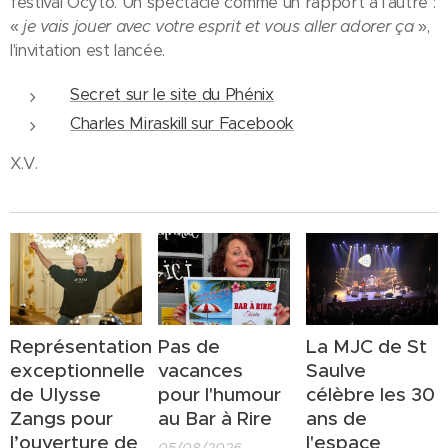
festival Ôcyto. Un spectacle comme un rapport à l'autre :
«
je vais jouer avec votre esprit et vous aller adorer ça
»,
l'invitation est lancée.
Secret sur le site du Phénix
Charles Miraskill sur Facebook
X.V.
Représentation
Pas de
La MJC de St
exceptionnelle
vacances
Saulve
de Ulysse
pour l'humour
célèbre les 30
Zangs pour
au Bar à Rire
ans de
l’ouverture de
l'espace