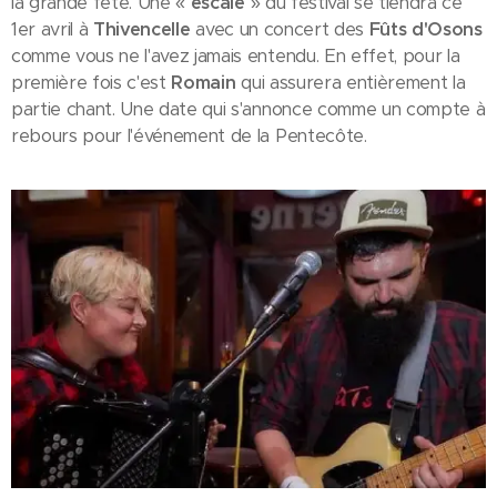
la grande fête. Une «
escale
» du festival se tiendra ce
1er avril à
Thivencelle
avec un concert des
Fûts d'Osons
comme vous ne l'avez jamais entendu. En effet, pour la
première fois c'est
Romain
qui assurera entièrement la
partie chant. Une date qui s'annonce comme un compte à
rebours pour l'événement de la Pentecôte.