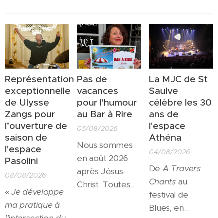
Représentation
Pas de
La MJC de St
exceptionnelle
vacances
Saulve
de Ulysse
pour l'humour
célèbre les 30
Zangs pour
au Bar à Rire
ans de
l’ouverture de
l'espace
05/08/2026
saison de
Athéna
Nous sommes
l'espace
04/08/2026
en août 2026
Pasolini
De
A Travers
après Jésus-
08/08/2026
Chants
au
Christ. Toutes
«
Je développe
festival de
les salles
ma pratique à
Blues, en
culturelles sont
l'intersection du