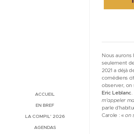
Nous aurons l'
seulement de 
2021 a déjà d
comédiens ci
observer, on 
Eric Leblanc
.
ACCUEIL
m'appeler ma
EN BREF
parle d'habit
Carole : «
on 
LA COMPIL' 2026
AGENDAS