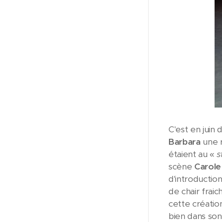
C'est en jui
Barbara
une r
étaient au «
s
scène
Carole
d'introduction
de chair fraic
cette créatio
bien dans son