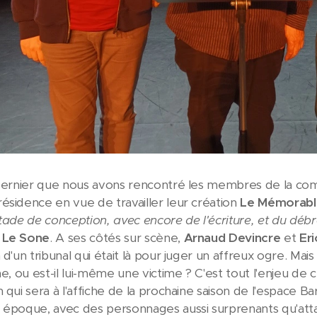
n dernier que nous avons rencontré les membres de la c
ésidence en vue de travailler leur création
Le Mémorabl
tade de conception, avec encore de l'écriture, et du déb
 Le Sone
. A ses côtés sur scène,
Arnaud Devincre
et
Eri
 d'un tribunal qui était là pour juger un affreux ogre. Mais
he, ou est-il lui-même une victime ? C'est tout l'enjeu de
n qui sera à l'affiche de la prochaine saison de l'espace 
 époque, avec des personnages aussi surprenants qu'att