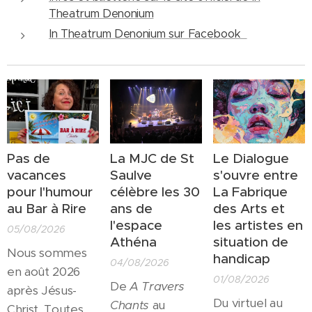
Theatrum Denonium
In Theatrum Denonium sur Facebook
Pas de
La MJC de St
Le Dialogue
vacances
Saulve
s'ouvre entre
pour l'humour
célèbre les 30
La Fabrique
au Bar à Rire
ans de
des Arts et
l'espace
les artistes en
05/08/2026
Athéna
situation de
Nous sommes
handicap
04/08/2026
en août 2026
01/08/2026
De
A Travers
après Jésus-
Du virtuel au
Chants
au
Christ. Toutes