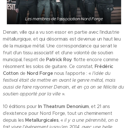
Les membres de l'association Nord Forge
Denain, ville qui a vu son essor en partie avec l'industrie
métallurgique, et qui désormais est devenue un haut lieu
de la musique métal. Une correspondance qui serait le
fruit d'un tissu associatif et d'une volonté de soutien
municipal, l'esprit de
Patrick Roy
flotte encore comme
résonnent les solos de guitare. Ce constat,
Frédéric
Cotton
de
Nord Forge
nous l'apporte : «
l'idée du
festival était de mettre en avant le genre métal, mais
aussi de faire rayonner Denain, et en ça on se félicite du
soutien apporté par la ville
».
10 éditions pour
In Theatrum Denonium
, et 21 ans
d'existence pour Nord Forge, tout un cheminement
depuis les
Metallurgicales
, «
il y a une pérennité, on a
fait vivre l'événement jusqu'en 2014, avec une belle