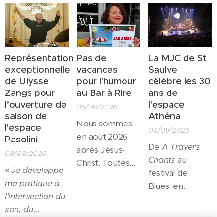
Représentation
Pas de
La MJC de St
exceptionnelle
vacances
Saulve
de Ulysse
pour l'humour
célèbre les 30
Zangs pour
au Bar à Rire
ans de
l’ouverture de
l'espace
05/08/2026
saison de
Athéna
Nous sommes
l'espace
04/08/2026
en août 2026
Pasolini
De
A Travers
après Jésus-
08/08/2026
Chants
au
Christ. Toutes
«
Je développe
festival de
les salles
ma pratique à
Blues, en
culturelles sont
l'intersection du
passant par les
fermées pour
son, du
résidences
l'été... Toutes?