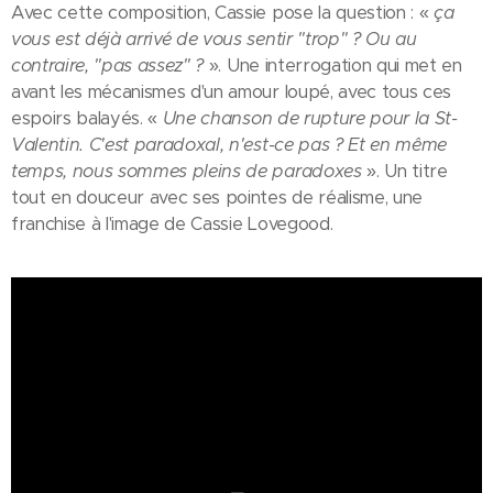
Avec cette composition, Cassie pose la question : «
ça
vous est déjà arrivé de vous sentir "trop" ? Ou au
contraire, "pas assez" ?
». Une interrogation qui met en
avant les mécanismes d'un amour loupé, avec tous ces
espoirs balayés. «
Une chanson de rupture pour la St-
Valentin. C'est paradoxal, n'est-ce pas ? Et en même
temps, nous sommes pleins de paradoxes
». Un titre
tout en douceur avec ses pointes de réalisme, une
franchise à l'image de Cassie Lovegood.