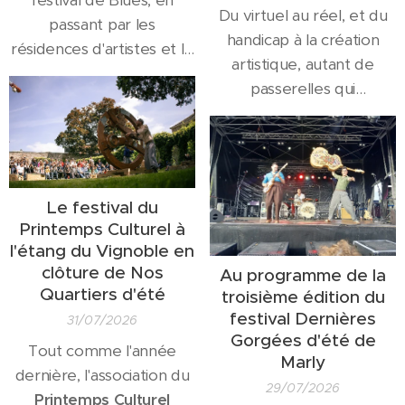
festival de Blues, en
Du virtuel au réel, et du
passant par les
handicap à la création
résidences d'artistes et le
artistique, autant de
soutien à la création ou
passerelles qui
l'accès au grand public
trouveront leur
tout comme aux
expression en septembre
scolaires, cela fait déjà 3
à
Denain
à l'occasion de
décennies que l'
espace
l'exposition intitulée
Athéna
est devenu un
Le festival du
Dialogue
. Cette
moteur de la vie
Printemps Culturel à
collaboration entre la
culturelle valenciennoise.
l'étang du Vignoble en
Fabrique des Arts
et le
Ce trentième anniversaire
clôture de Nos
Au programme de la
musée virtuel « L'Art de
sera célébré le
samedi 19
Quartiers d'été
troisième édition du
la différence »
vous
septembre
à l'occasion
festival Dernières
31/07/2026
donne rendez-vous du 14
Gorgées d'été de
de...
Tout comme l'année
au 30 septembre, nous
Marly
dernière, l'association du
vous présentons ici...
29/07/2026
Printemps
Culturel