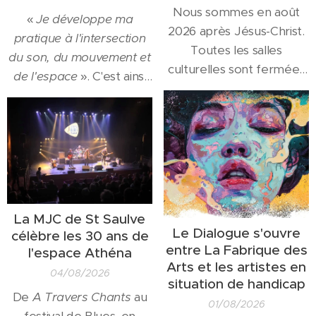
Nous sommes en août
«
Je développe ma
2026 après Jésus-Christ.
pratique à l'intersection
Toutes les salles
du son, du mouvement et
culturelles sont fermées
de l'espace
». C'est ainsi
pour l'été... Toutes? Non!
que
Ulysse Zangs
se
Un petit théâtre
présente sur son site
d'irréductibles actrices et
officiel, une description
acteurs résistent encore
qui colle aux pratiques de
et toujours à l'envahisseur
l'
espace Pasolini
. C'est
morose. Si vous cherchez
donc un artiste
encore la potion magique
entièrement « Paso » qui
La MJC de St Saulve
qui fera fonctionner vos
ouvrira la saison 2026/27
Le Dialogue s'ouvre
célèbre les 30 ans de
zigomatix , c'est au
Bar à
le
mercredi 23
entre La Fabrique des
l'espace Athéna
Rire
de Marly que vous
septembre
, avec une
Arts et les artistes en
04/08/2026
la...
situation de handicap
présentation de sa...
De
A Travers Chants
au
01/08/2026