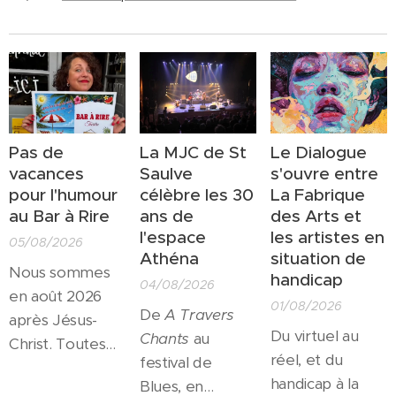
Pas de
La MJC de St
Le Dialogue
vacances
Saulve
s'ouvre entre
pour l'humour
célèbre les 30
La Fabrique
au Bar à Rire
ans de
des Arts et
l'espace
les artistes en
05/08/2026
Athéna
situation de
Nous sommes
handicap
04/08/2026
en août 2026
01/08/2026
De
A Travers
après Jésus-
Du virtuel au
Chants
au
Christ. Toutes
réel, et du
festival de
les salles
handicap à la
Blues, en
culturelles sont