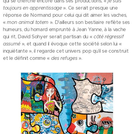
qui se cherche encore dans ses productions, «
je suis
toujours en apprentissage
». Ce serait presque une
réponse de Normand pour celui qui dit aimer les vaches,
«
mon animal totem
». D'ailleurs son bestiaire reflète ses
humeurs, du homard emprunté à Jean Yanne, à la vache
qui rit, David Sohyer serait partisan du «
côté régressif
assumé
», et quand il évoque cette société selon lui «
inquiétante », il regarde cet univers pop qu'il se construit
et le définit comme «
des refuges
».