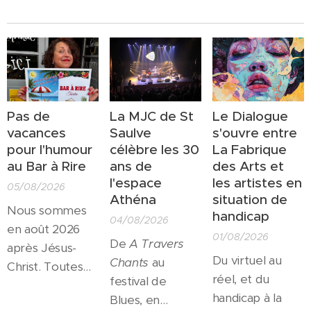
Pas de
La MJC de St
Le Dialogue
vacances
Saulve
s'ouvre entre
pour l'humour
célèbre les 30
La Fabrique
au Bar à Rire
ans de
des Arts et
l'espace
les artistes en
05/08/2026
Athéna
situation de
Nous sommes
handicap
04/08/2026
en août 2026
01/08/2026
De
A Travers
après Jésus-
Du virtuel au
Chants
au
Christ. Toutes
réel, et du
festival de
les salles
handicap à la
Blues, en
culturelles sont