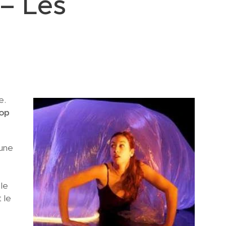
– Les
e.
lop
 une
le
t le