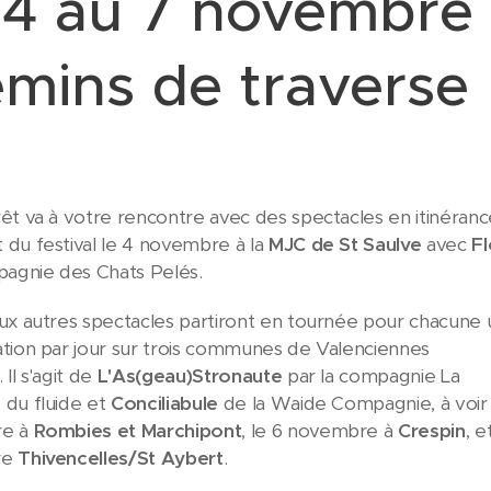
4 au 7 novembre 
mins de traverse
êt va à votre rencontre avec des spectacles en itinéranc
du festival le 4 novembre à la
MJC de St Saulve
avec
F
pagnie des Chats Pelés.
ux autres spectacles partiront en tournée pour chacune
tion par jour sur trois communes de Valenciennes
Il s'agit de
L'As(geau)Stronaute
par la compagnie La
du fluide et
Conciliabule
de la Waide Compagnie, à voir 
re à
Rombies et Marchipont
, le 6 novembre à
Crespin
, e
re
Thivencelles/St Aybert
.