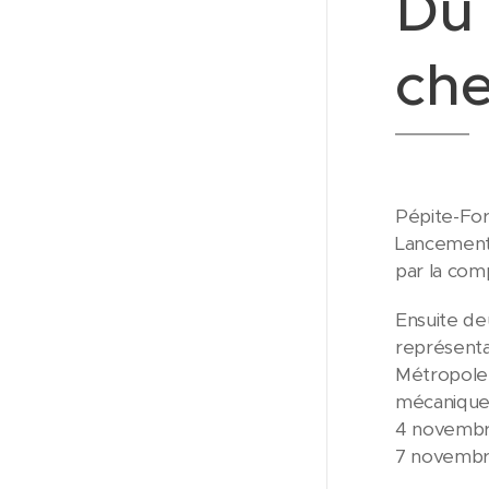
Du 
che
Pépite-For
Lancement 
par la com
Ensuite de
représenta
Métropole. 
mécanique 
4 novemb
7 novemb