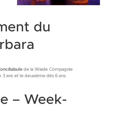
ment du
arbara
onciliabule
de la Waide Compagnie
de 3 ans et le deuxième dès 6 ans.
re – Week-