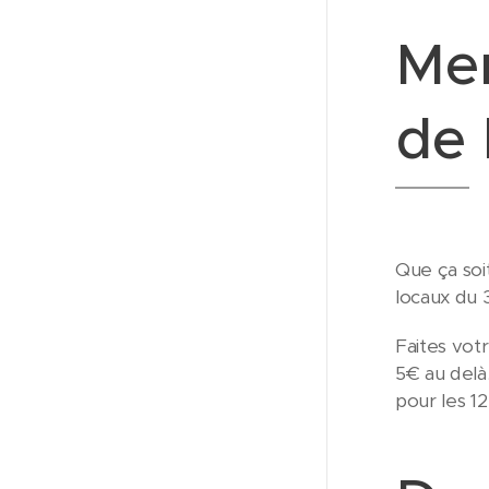
Mer
de 
Que ça soit 
locaux du 3
Faites votr
5€ au delà
pour les 12