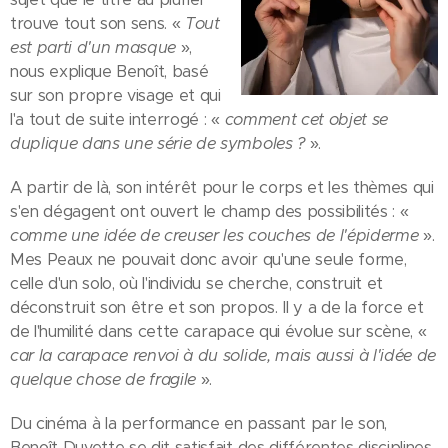
trouve tout son sens. «
Tout
est parti d'un masque
»,
nous explique Benoît, basé
sur son propre visage et qui
l'a tout de suite interrogé : «
comment cet objet se
duplique dans une série de symboles ?
».
A partir de là, son intérêt pour le corps et les thèmes qui
s'en dégagent ont ouvert le champ des possibilités : «
comme une idée de creuser les couches de l'épiderme
».
Mes Peaux ne pouvait donc avoir qu'une seule forme,
celle d'un solo, où l'individu se cherche, construit et
déconstruit son être et son propos. Il y a de la force et
de l'humilité dans cette carapace qui évolue sur scène, «
car la carapace renvoi à du solide, mais aussi à l'idée de
quelque chose de fragile
».
Du cinéma à la performance en passant par le son,
Benoît Duvette se dit satisfait des différentes disciplines