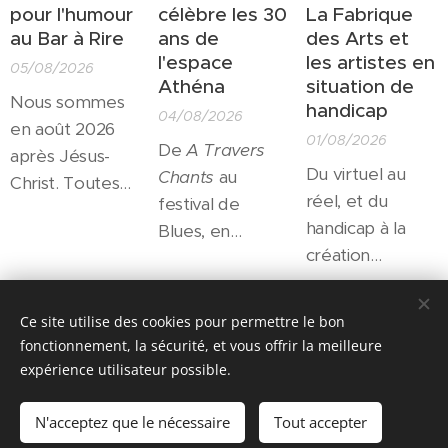
pour l'humour
célèbre les 30
La Fabrique
au Bar à Rire
ans de
des Arts et
l'espace
les artistes en
05/08/2026
Athéna
situation de
Nous sommes
handicap
04/08/2026
en août 2026
01/08/2026
De
A Travers
après Jésus-
Du virtuel au
Chants
au
Christ. Toutes
réel, et du
festival de
les salles
handicap à la
Blues, en
culturelles sont
création
passant par les
fermées pour
artistique, autant
résidences
l'été... Toutes?
de passerelles
d'artistes et le
Share
Non! Un petit
Ce site utilise des cookies pour permettre le bon
qui trouveront
soutien à la
théâtre
fonctionnement, la sécurité, et vous offrir la meilleure
leur expression
création ou
expérience utilisateur possible.
d'irréductibles
en septembre à
l'accès au grand
actrices et
Denain
à
public tout
N'acceptez que le nécessaire
Tout accepter
acteurs
Optimisé par
Webnode
Cookies
l'occasion de
comme aux