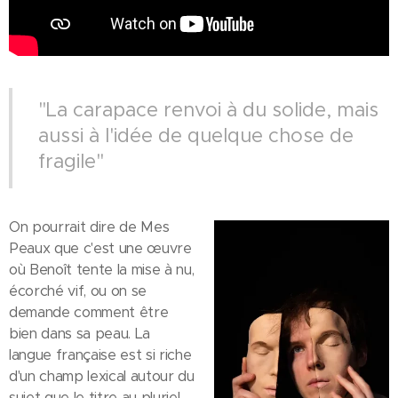
"La carapace renvoi à du solide, mais
aussi à l'idée de quelque chose de
fragile"
On pourrait dire de Mes
Peaux que c'est une œuvre
où Benoît tente la mise à nu,
écorché vif, ou on se
demande comment être
bien dans sa peau. La
langue française est si riche
d'un champ lexical autour du
sujet que le titre au pluriel