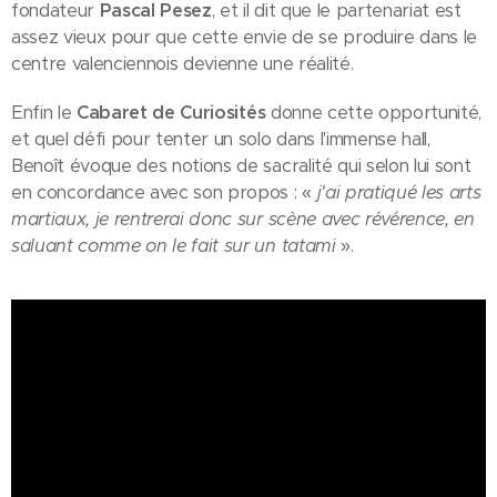
fondateur
Pascal Pesez
, et il dit que le partenariat est
assez vieux pour que cette envie de se produire dans le
centre valenciennois devienne une réalité.
Enfin le
Cabaret de Curiosités
donne cette opportunité,
et quel défi pour tenter un solo dans l'immense hall,
Benoît évoque des notions de sacralité qui selon lui sont
en concordance avec son propos : «
j'ai pratiqué les arts
martiaux, je rentrerai donc sur scène avec révérence, en
saluant comme on le fait sur un tatami
».