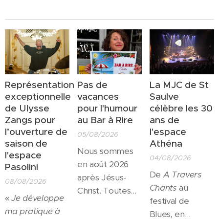
Représentation
Pas de
La MJC de St
exceptionnelle
vacances
Saulve
de Ulysse
pour l'humour
célèbre les 30
Zangs pour
au Bar à Rire
ans de
l’ouverture de
l'espace
05/08/2026
saison de
Athéna
Nous sommes
l'espace
04/08/2026
en août 2026
Pasolini
De
A Travers
après Jésus-
08/08/2026
Chants
au
Christ. Toutes
«
Je développe
festival de
les salles
ma pratique à
Blues, en
culturelles sont