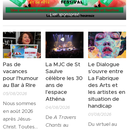
Lien sponsorisé
Pas de
La MJC de St
Le Dialogue
vacances
Saulve
s'ouvre entre
pour l'humour
célèbre les 30
La Fabrique
au Bar à Rire
ans de
des Arts et
l'espace
les artistes en
05/08/2026
Athéna
situation de
Nous sommes
handicap
04/08/2026
en août 2026
01/08/2026
De
A Travers
après Jésus-
Du virtuel au
Chants
au
Christ. Toutes