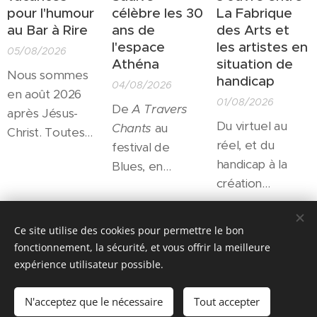
pour l'humour
célèbre les 30
La Fabrique
au Bar à Rire
ans de
des Arts et
l'espace
les artistes en
05/08/2026
Athéna
situation de
Nous sommes
handicap
04/08/2026
en août 2026
01/08/2026
De
A Travers
après Jésus-
Du virtuel au
Chants
au
Christ. Toutes
réel, et du
festival de
les salles
handicap à la
Blues, en
culturelles sont
création
passant par les
fermées pour
artistique, autant
résidences
l'été... Toutes?
de passerelles
d'artistes et le
Share
Non! Un petit
Ce site utilise des cookies pour permettre le bon
qui trouveront
soutien à la
théâtre
fonctionnement, la sécurité, et vous offrir la meilleure
leur expression
création ou
expérience utilisateur possible.
d'irréductibles
en septembre à
l'accès au grand
actrices et
Denain
à
public tout
N'acceptez que le nécessaire
Tout accepter
acteurs
Optimisé par
Webnode
Cookies